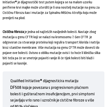
Initiative® je dijagnostički test putem kojega se na malom uzorku
periferne krvi majke može utvrditi je li ona nositelj mutacije na genu za
Cističnu Fibrozu kao i mutacije za Spinalnu Mišićnu Atrofiju koju može
prenijeti na plod.
Cistična fibroza
je jedna od najčešćih nasljednih bolesti. Nastaje zbog
mutacija u genu CFTR koji se nalazi na kromosomu 7. Gen
CFTR
je
odgovoran za stvaranje proteina koji regulira transport klorida i natrija
kroz stanične membrane. Više mutacija na genu
CFTR
može dovesti do
pojave ove bolesti. Ovisno o obliku mutacije ovisi i to hoće li klinička slika
biti teža pa će se smetnje pojaviti ranije ili će tijek bolesti biti blaži i
pojaviti se kasnije.
Qualified Initiative® dijagnosticira mutaciju
DF508
koja je povezana s progresivnom plućnom
bolesti i gušteračnom insuficijencijom, prvi simptomi
se javljaju vrlo rano i uzročnik je cistične fibroze u više
od 80 % slučajeva.