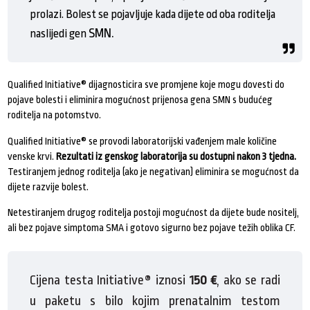
prolazi. Bolest se pojavljuje kada dijete od oba roditelja
SMN.
naslijedi gen
Qualified Initiative® dijagnosticira sve promjene koje mogu dovesti do
pojave bolesti i eliminira mogućnost prijenosa
gena
SMN
s
budućeg
roditelja na potomstvo.
Qualified Initiative® se provodi laboratorijski vađenjem male količine
venske krvi.
Rezultati iz genskog laboratorija su dostupni nakon 3 tjedna.
Testiranjem jednog roditelja (ako je negativan) eliminira se mogućnost da
dijete razvije bolest.
Netestiranjem drugog roditelja postoji mogućnost da dijete bude nositelj,
ali bez pojave simptoma SMA i gotovo sigurno bez pojave težih oblika CF.
Cijena testa Initiative® iznosi
150 €
, ako se radi
u paketu s bilo kojim prenatalnim testom