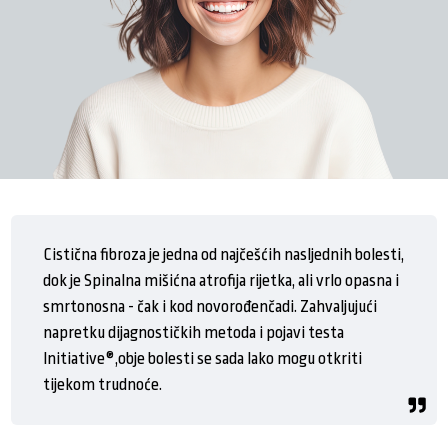
Cistična fibroza je jedna od najčešćih nasljednih bolesti,
dok je Spinalna mišićna atrofija rijetka, ali vrlo opasna i
smrtonosna - čak i kod novorođenčadi. Zahvaljujući
napretku dijagnostičkih metoda i pojavi testa
Initiative®,obje bolesti se sada lako mogu otkriti
tijekom trudnoće.