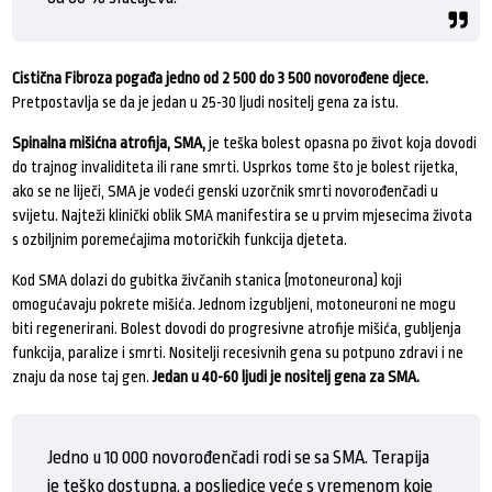
Cistična Fibroza pogađa jedno od 2 500 do 3 500 novorođene djece.
Pretpostavlja se da je jedan u 25-30 ljudi nositelj gena za istu.
Spinalna mišićna atrofija, SMA,
je teška bolest opasna po život koja dovodi
do trajnog invaliditeta ili rane smrti. Usprkos tome što je bolest rijetka,
ako se ne liječi, SMA je vodeći genski uzorčnik smrti novorođenčadi u
svijetu. Najteži klinički oblik SMA manifestira se u prvim mjesecima života
s ozbiljnim poremećajima motoričkih funkcija djeteta.
Kod SMA dolazi do gubitka živčanih stanica (motoneurona) koji
omogućavaju pokrete mišića. Jednom izgubljeni, motoneuroni ne mogu
biti regenerirani. Bolest dovodi do progresivne atrofije mišića, gubljenja
funkcija, paralize i smrti. Nositelji recesivnih gena su potpuno zdravi i ne
znaju da nose taj gen.
Jedan u 40-60 ljudi je nositelj gena za SMA.
Jedno u 10 000 novorođenčadi rodi se sa SMA. Terapija
je teško dostupna, a posljedice veće s vremenom koje